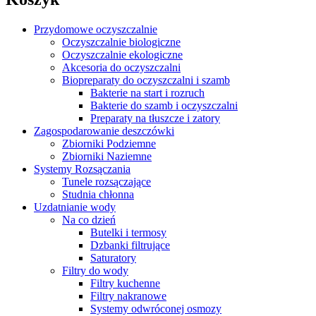
Przydomowe oczyszczalnie
Oczyszczalnie biologiczne
Oczyszczalnie ekologiczne
Akcesoria do oczyszczalni
Biopreparaty do oczyszczalni i szamb
Bakterie na start i rozruch
Bakterie do szamb i oczyszczalni
Preparaty na tłuszcze i zatory
Zagospodarowanie deszczówki
Zbiorniki Podziemne
Zbiorniki Naziemne
Systemy Rozsączania
Tunele rozsączające
Studnia chłonna
Uzdatnianie wody
Na co dzień
Butelki i termosy
Dzbanki filtrujące
Saturatory
Filtry do wody
Filtry kuchenne
Filtry nakranowe
Systemy odwróconej osmozy