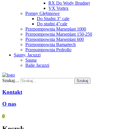
RX Do Wody Brudnej
VX Vortex
Pompy Głębinowe
Do Studni 3″ cale
Do studni 4″cale
Przepompownia Marseplast 1000
Przepompownia Marseplast 150-250
Przepompownia Marseplast 600
Przepompownia Bamartech
Przepompownia Pedrollo
Sauny, Jacuzzi
Sauna
Balie Jacuzzi
Szukaj…
Szukaj
Kontakt
O nas
0
Koszyk