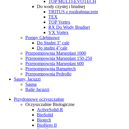
TOP MULTI-EVOTECH
Do wody czystej i brudnej
TRITUS z rozdrabniaczem
TEX
TOP Vortex
RX Do Wody Brudnej
VX Vortex
Pompy Głębinowe
Do Studni 3″ cale
Do studni 4″cale
Przepompownia Marseplast 1000
Przepompownia Marseplast 150-250
Przepompownia Marseplast 600
Przepompownia Bamartech
Przepompownia Pedrollo
Sauny, Jacuzzi
Sauna
Balie Jacuzzi
Przydomowe oczyszczalnie
Oczyszczalnie Biologiczne
ActiveSolid-R
BioSolid
Biotech
BioHero II