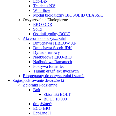
Eco-Bio
Traidenis NV
Waterflow
Moduł biologiczny BIOSOLID CLASSIC
Oczyszczalnie Ekologiczne
EKO-ODR
Solid
Osadnik gnilny BOLT
Akcesoria do oczyszczalni
Dmuchawa HIBLOW XP
Dmuchawa Secoh JDK
Dyfuzor rurowy
Nadbudowa EKO-BIO
Nadbudowa Bamartech
Pokrywa Bamartech
Tłumik drgań akustycznych
Biopreparaty do oczyszczalni i szamb
Zagospodarowanie deszczówki
Zbiorniki Podziemne
Bolt
Zbiorniki BOLT
BOLT 10 000
dropWater³
ECO-BIO
EcoLine II