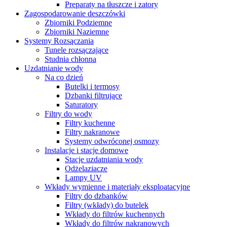
Preparaty na tłuszcze i zatory
Zagospodarowanie deszczówki
Zbiorniki Podziemne
Zbiorniki Naziemne
Systemy Rozsączania
Tunele rozsączające
Studnia chłonna
Uzdatnianie wody
Na co dzień
Butelki i termosy
Dzbanki filtrujące
Saturatory
Filtry do wody
Filtry kuchenne
Filtry nakranowe
Systemy odwróconej osmozy
Instalacje i stacje domowe
Stacje uzdatniania wody
Odżelaziacze
Lampy UV
Wkłady wymienne i materiały eksploatacyjne
Filtry do dzbanków
Filtry (wkłady) do butelek
Wkłady do filtrów kuchennych
Wkłady do filtrów nakranowych