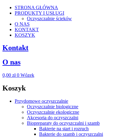
STRONA GŁÓWNA
PRODUKTY I USŁUGI
Oczyszczalnie ścieków
O NAS
KONTAKT
KOSZYK
Kontakt
O nas
0,00
zł
0
Wózek
Koszyk
Przydomowe oczyszczalnie
Oczyszczalnie biologiczne
Oczyszczalnie ekologiczne
Akcesoria do oczyszczalni
Biopreparaty do oczyszczalni i szamb
Bakterie na start i rozruch
Bakterie do szamb i oczyszczalni