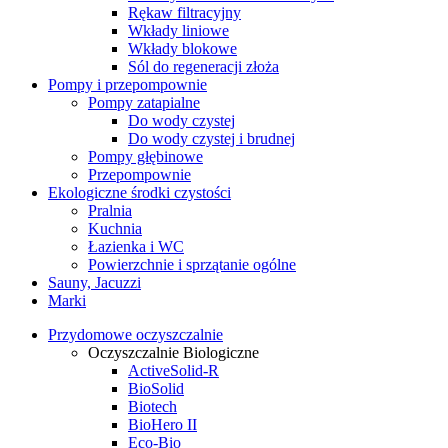
Rękaw filtracyjny
Wkłady liniowe
Wkłady blokowe
Sól do regeneracji złoża
Pompy i przepompownie
Pompy zatapialne
Do wody czystej
Do wody czystej i brudnej
Pompy głębinowe
Przepompownie
Ekologiczne środki czystości
Pralnia
Kuchnia
Łazienka i WC
Powierzchnie i sprzątanie ogólne
Sauny, Jacuzzi
Marki
Przydomowe oczyszczalnie
Oczyszczalnie Biologiczne
ActiveSolid-R
BioSolid
Biotech
BioHero II
Eco-Bio