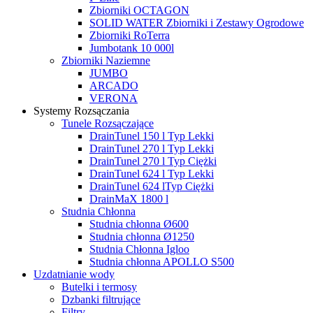
Zbiorniki OCTAGON
SOLID WATER Zbiorniki i Zestawy Ogrodowe
Zbiorniki RoTerra
Jumbotank 10 000l
Zbiorniki Naziemne
JUMBO
ARCADO
VERONA
Systemy Rozsączania
Tunele Rozsączające
DrainTunel 150 l Typ Lekki
DrainTunel 270 l Typ Lekki
DrainTunel 270 l Typ Ciężki
DrainTunel 624 l Typ Lekki
DrainTunel 624 lTyp Ciężki
DrainMaX 1800 l
Studnia Chłonna
Studnia chłonna Ø600
Studnia chłonna Ø1250
Studnia Chłonna Igloo
Studnia chłonna APOLLO S500
Uzdatnianie wody
Butelki i termosy
Dzbanki filtrujące
Filtry