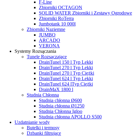
F-Line
Zbiorniki OCTAGON
SOLID WATER Zbiorniki i Zestawy Ogrodowe
Zbiorniki RoTerra
Jumbotank 10 000l
Zbiorniki Naziemne
JUMBO
ARCADO
VERONA
Systemy Rozsączania
Tunele Rozsączające
DrainTunel 150 l Typ Lekki
DrainTunel 270 l Typ Lekki
DrainTunel 270 l Typ Ciężki
DrainTunel 624 l Typ Lekki
DrainTunel 624 lTyp Ciężki
DrainMaX 1800 l
Studnia Chłonna
Studnia chłonna Ø600
Studnia chłonna Ø1250
Studnia Chłonna Igloo
Studnia chłonna APOLLO S500
Uzdatnianie wody
Butelki i termosy
Dzbanki filtrujące