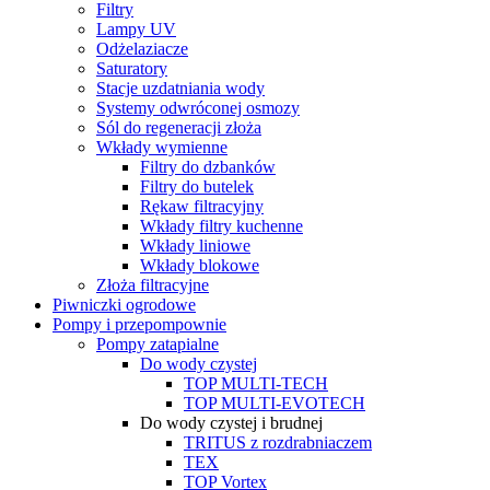
Filtry
Lampy UV
Odżelaziacze
Saturatory
Stacje uzdatniania wody
Systemy odwróconej osmozy
Sól do regeneracji złoża
Wkłady wymienne
Filtry do dzbanków
Filtry do butelek
Rękaw filtracyjny
Wkłady filtry kuchenne
Wkłady liniowe
Wkłady blokowe
Złoża filtracyjne
Piwniczki ogrodowe
Pompy i przepompownie
Pompy zatapialne
Do wody czystej
TOP MULTI-TECH
TOP MULTI-EVOTECH
Do wody czystej i brudnej
TRITUS z rozdrabniaczem
TEX
TOP Vortex