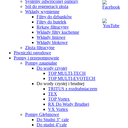
Systemy odwróconej osmozy
Sól do regeneracji złoża
Wkłady wymienne
Filtry do dzbanków
Filtry do butelek
Rękaw filtracyjny
Wkłady filtry kuchenne
Wkłady liniowe
Wkłady blokowe
Złoża filtracyjne
Piwniczki ogrodowe
Pompy i przepompownie
Pompy zatapialne
Do wody czystej
TOP MULTI-TECH
TOP MULTI-EVOTECH
Do wody czystej i brudnej
TRITUS z rozdrabniaczem
TEX
TOP Vortex
RX Do Wody Brudnej
VX Vortex
Pompy Głębinowe
Do Studni 3″ cale
Do studni 4″cale