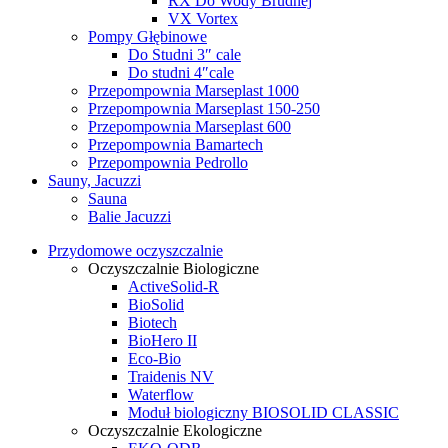
RX Do Wody Brudnej
VX Vortex
Pompy Głębinowe
Do Studni 3″ cale
Do studni 4″cale
Przepompownia Marseplast 1000
Przepompownia Marseplast 150-250
Przepompownia Marseplast 600
Przepompownia Bamartech
Przepompownia Pedrollo
Sauny, Jacuzzi
Sauna
Balie Jacuzzi
Przydomowe oczyszczalnie
Oczyszczalnie Biologiczne
ActiveSolid-R
BioSolid
Biotech
BioHero II
Eco-Bio
Traidenis NV
Waterflow
Moduł biologiczny BIOSOLID CLASSIC
Oczyszczalnie Ekologiczne