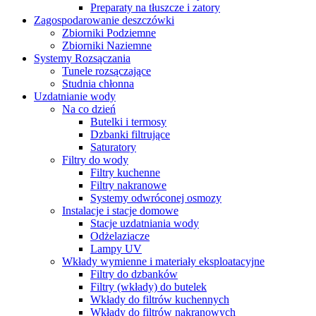
Preparaty na tłuszcze i zatory
Zagospodarowanie deszczówki
Zbiorniki Podziemne
Zbiorniki Naziemne
Systemy Rozsączania
Tunele rozsączające
Studnia chłonna
Uzdatnianie wody
Na co dzień
Butelki i termosy
Dzbanki filtrujące
Saturatory
Filtry do wody
Filtry kuchenne
Filtry nakranowe
Systemy odwróconej osmozy
Instalacje i stacje domowe
Stacje uzdatniania wody
Odżelaziacze
Lampy UV
Wkłady wymienne i materiały eksploatacyjne
Filtry do dzbanków
Filtry (wkłady) do butelek
Wkłady do filtrów kuchennych
Wkłady do filtrów nakranowych