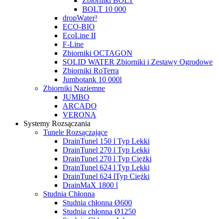
Zbiorniki BOLT
BOLT 10 000
dropWater³
ECO-BIO
EcoLine II
F-Line
Zbiorniki OCTAGON
SOLID WATER Zbiorniki i Zestawy Ogrodowe
Zbiorniki RoTerra
Jumbotank 10 000l
Zbiorniki Naziemne
JUMBO
ARCADO
VERONA
Systemy Rozsączania
Tunele Rozsączające
DrainTunel 150 l Typ Lekki
DrainTunel 270 l Typ Lekki
DrainTunel 270 l Typ Ciężki
DrainTunel 624 l Typ Lekki
DrainTunel 624 lTyp Ciężki
DrainMaX 1800 l
Studnia Chłonna
Studnia chłonna Ø600
Studnia chłonna Ø1250