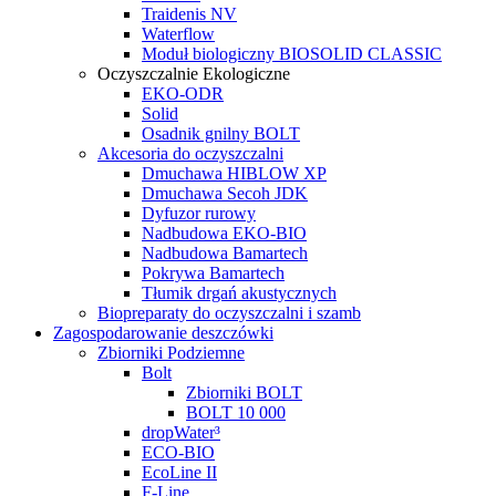
Traidenis NV
Waterflow
Moduł biologiczny BIOSOLID CLASSIC
Oczyszczalnie Ekologiczne
EKO-ODR
Solid
Osadnik gnilny BOLT
Akcesoria do oczyszczalni
Dmuchawa HIBLOW XP
Dmuchawa Secoh JDK
Dyfuzor rurowy
Nadbudowa EKO-BIO
Nadbudowa Bamartech
Pokrywa Bamartech
Tłumik drgań akustycznych
Biopreparaty do oczyszczalni i szamb
Zagospodarowanie deszczówki
Zbiorniki Podziemne
Bolt
Zbiorniki BOLT
BOLT 10 000
dropWater³
ECO-BIO
EcoLine II
F-Line