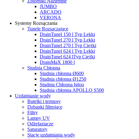
Zbiorniki Naziemne
JUMBO
ARCADO
VERONA
Systemy Rozsączania
Tunele Rozsączające
DrainTunel 150 l Typ Lekki
DrainTunel 270 l Typ Lekki
DrainTunel 270 l Typ Ciężki
DrainTunel 624 l Typ Lekki
DrainTunel 624 lTyp Ciężki
DrainMaX 1800 l
Studnia Chłonna
Studnia chłonna Ø600
Studnia chłonna Ø1250
Studnia Chłonna Igloo
Studnia chłonna APOLLO S500
Uzdatnianie wody
Butelki i termosy
Dzbanki filtrujące
Filtry
Lampy UV
Odżelaziacze
Saturatory
Stacje uzdatniania wody