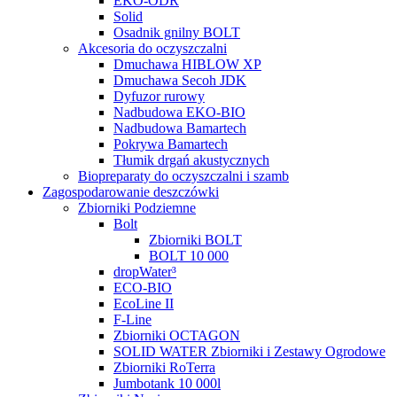
EKO-ODR
Solid
Osadnik gnilny BOLT
Akcesoria do oczyszczalni
Dmuchawa HIBLOW XP
Dmuchawa Secoh JDK
Dyfuzor rurowy
Nadbudowa EKO-BIO
Nadbudowa Bamartech
Pokrywa Bamartech
Tłumik drgań akustycznych
Biopreparaty do oczyszczalni i szamb
Zagospodarowanie deszczówki
Zbiorniki Podziemne
Bolt
Zbiorniki BOLT
BOLT 10 000
dropWater³
ECO-BIO
EcoLine II
F-Line
Zbiorniki OCTAGON
SOLID WATER Zbiorniki i Zestawy Ogrodowe
Zbiorniki RoTerra
Jumbotank 10 000l