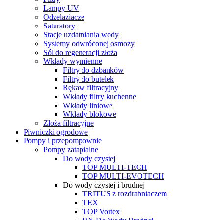
Lampy UV
Odżelaziacze
Saturatory
Stacje uzdatniania wody
Systemy odwróconej osmozy
Sól do regeneracji złoża
Wkłady wymienne
Filtry do dzbanków
Filtry do butelek
Rękaw filtracyjny
Wkłady filtry kuchenne
Wkłady liniowe
Wkłady blokowe
Złoża filtracyjne
Piwniczki ogrodowe
Pompy i przepompownie
Pompy zatapialne
Do wody czystej
TOP MULTI-TECH
TOP MULTI-EVOTECH
Do wody czystej i brudnej
TRITUS z rozdrabniaczem
TEX
TOP Vortex