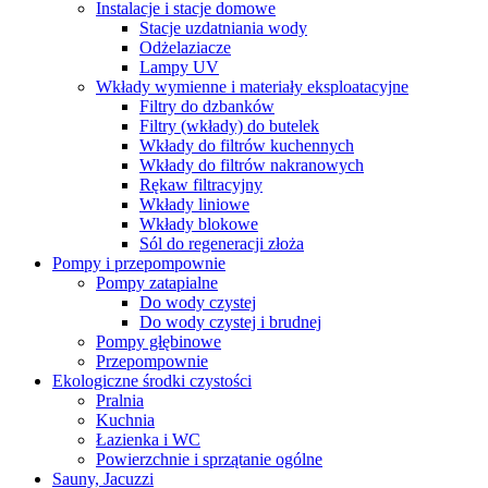
Instalacje i stacje domowe
Stacje uzdatniania wody
Odżelaziacze
Lampy UV
Wkłady wymienne i materiały eksploatacyjne
Filtry do dzbanków
Filtry (wkłady) do butelek
Wkłady do filtrów kuchennych
Wkłady do filtrów nakranowych
Rękaw filtracyjny
Wkłady liniowe
Wkłady blokowe
Sól do regeneracji złoża
Pompy i przepompownie
Pompy zatapialne
Do wody czystej
Do wody czystej i brudnej
Pompy głębinowe
Przepompownie
Ekologiczne środki czystości
Pralnia
Kuchnia
Łazienka i WC
Powierzchnie i sprzątanie ogólne
Sauny, Jacuzzi