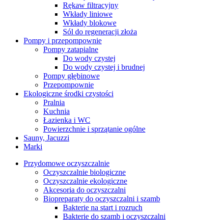
Rękaw filtracyjny
Wkłady liniowe
Wkłady blokowe
Sól do regeneracji złoża
Pompy i przepompownie
Pompy zatapialne
Do wody czystej
Do wody czystej i brudnej
Pompy głębinowe
Przepompownie
Ekologiczne środki czystości
Pralnia
Kuchnia
Łazienka i WC
Powierzchnie i sprzątanie ogólne
Sauny, Jacuzzi
Marki
Przydomowe oczyszczalnie
Oczyszczalnie biologiczne
Oczyszczalnie ekologiczne
Akcesoria do oczyszczalni
Biopreparaty do oczyszczalni i szamb
Bakterie na start i rozruch
Bakterie do szamb i oczyszczalni