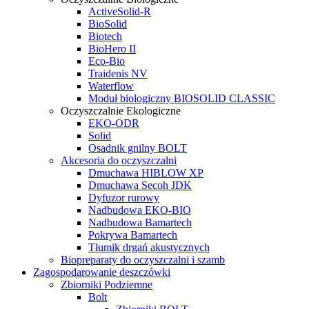
ActiveSolid-R
BioSolid
Biotech
BioHero II
Eco-Bio
Traidenis NV
Waterflow
Moduł biologiczny BIOSOLID CLASSIC
Oczyszczalnie Ekologiczne
EKO-ODR
Solid
Osadnik gnilny BOLT
Akcesoria do oczyszczalni
Dmuchawa HIBLOW XP
Dmuchawa Secoh JDK
Dyfuzor rurowy
Nadbudowa EKO-BIO
Nadbudowa Bamartech
Pokrywa Bamartech
Tłumik drgań akustycznych
Biopreparaty do oczyszczalni i szamb
Zagospodarowanie deszczówki
Zbiorniki Podziemne
Bolt