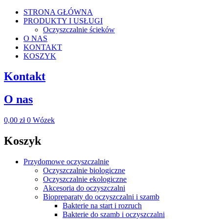
STRONA GŁÓWNA
PRODUKTY I USŁUGI
Oczyszczalnie ścieków
O NAS
KONTAKT
KOSZYK
Kontakt
O nas
0,00
zł
0
Wózek
Koszyk
Przydomowe oczyszczalnie
Oczyszczalnie biologiczne
Oczyszczalnie ekologiczne
Akcesoria do oczyszczalni
Biopreparaty do oczyszczalni i szamb
Bakterie na start i rozruch
Bakterie do szamb i oczyszczalni