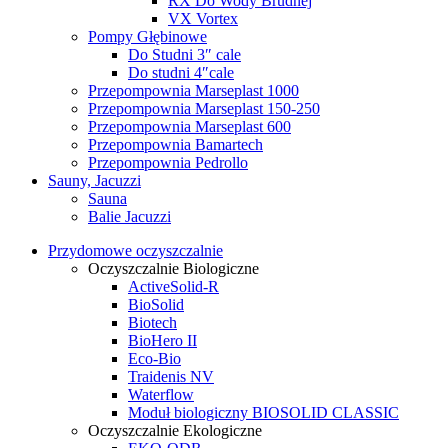
RX Do Wody Brudnej
VX Vortex
Pompy Głębinowe
Do Studni 3″ cale
Do studni 4″cale
Przepompownia Marseplast 1000
Przepompownia Marseplast 150-250
Przepompownia Marseplast 600
Przepompownia Bamartech
Przepompownia Pedrollo
Sauny, Jacuzzi
Sauna
Balie Jacuzzi
Przydomowe oczyszczalnie
Oczyszczalnie Biologiczne
ActiveSolid-R
BioSolid
Biotech
BioHero II
Eco-Bio
Traidenis NV
Waterflow
Moduł biologiczny BIOSOLID CLASSIC
Oczyszczalnie Ekologiczne