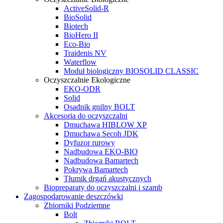
ActiveSolid-R
BioSolid
Biotech
BioHero II
Eco-Bio
Traidenis NV
Waterflow
Moduł biologiczny BIOSOLID CLASSIC
Oczyszczalnie Ekologiczne
EKO-ODR
Solid
Osadnik gnilny BOLT
Akcesoria do oczyszczalni
Dmuchawa HIBLOW XP
Dmuchawa Secoh JDK
Dyfuzor rurowy
Nadbudowa EKO-BIO
Nadbudowa Bamartech
Pokrywa Bamartech
Tłumik drgań akustycznych
Biopreparaty do oczyszczalni i szamb
Zagospodarowanie deszczówki
Zbiorniki Podziemne
Bolt