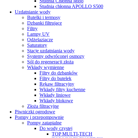
Studnia Chłonna Igloo
Studnia chłonna APOLLO S500
Uzdatnianie wody
Butelki i termosy
Dzbanki filtrujące
Filtry
Lampy UV
Odżelaziacze
Saturatory
Stacje uzdatniania wody
Systemy odwróconej osmozy
Sól do regeneracji złoża
Wkłady wymienne
Filtry do dzbanków
Filtry do butelek
Rękaw filtracyjny
Wkłady filtry kuchenne
Wkłady liniowe
Wkłady blokowe
Złoża filtracyjne
Piwniczki ogrodowe
Pompy i przepompownie
Pompy zatapialne
Do wody czystej
TOP MULTI-TECH