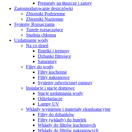
Preparaty na tłuszcze i zatory
Zagospodarowanie deszczówki
Zbiorniki Podziemne
Zbiorniki Naziemne
Systemy Rozsączania
Tunele rozsączające
Studnia chłonna
Uzdatnianie wody
Na co dzień
Butelki i termosy
Dzbanki filtrujące
Saturatory
Filtry do wody
Filtry kuchenne
Filtry nakranowe
Systemy odwróconej osmozy
Instalacje i stacje domowe
Stacje uzdatniania wody
Odżelaziacze
Lampy UV
Wkłady wymienne i materiały eksploatacyjne
Filtry do dzbanków
Filtry (wkłady) do butelek
Wkłady do filtrów kuchennych
Wkłady do filtrów nakranowych