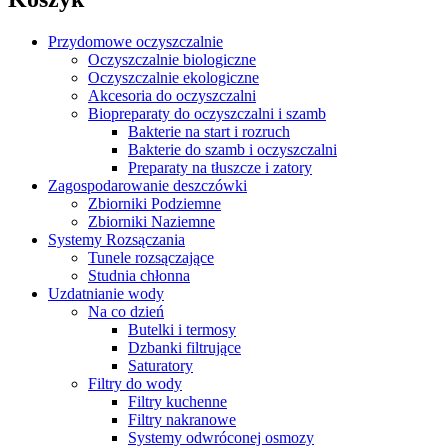
Przydomowe oczyszczalnie
Oczyszczalnie biologiczne
Oczyszczalnie ekologiczne
Akcesoria do oczyszczalni
Biopreparaty do oczyszczalni i szamb
Bakterie na start i rozruch
Bakterie do szamb i oczyszczalni
Preparaty na tłuszcze i zatory
Zagospodarowanie deszczówki
Zbiorniki Podziemne
Zbiorniki Naziemne
Systemy Rozsączania
Tunele rozsączające
Studnia chłonna
Uzdatnianie wody
Na co dzień
Butelki i termosy
Dzbanki filtrujące
Saturatory
Filtry do wody
Filtry kuchenne
Filtry nakranowe
Systemy odwróconej osmozy