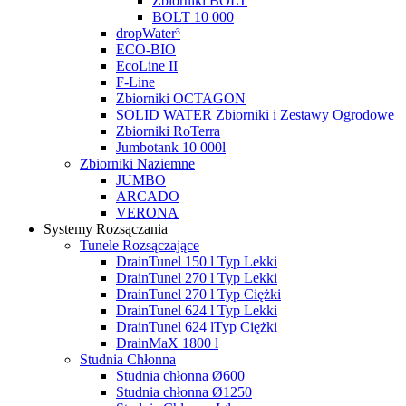
Zbiorniki BOLT
BOLT 10 000
dropWater³
ECO-BIO
EcoLine II
F-Line
Zbiorniki OCTAGON
SOLID WATER Zbiorniki i Zestawy Ogrodowe
Zbiorniki RoTerra
Jumbotank 10 000l
Zbiorniki Naziemne
JUMBO
ARCADO
VERONA
Systemy Rozsączania
Tunele Rozsączające
DrainTunel 150 l Typ Lekki
DrainTunel 270 l Typ Lekki
DrainTunel 270 l Typ Ciężki
DrainTunel 624 l Typ Lekki
DrainTunel 624 lTyp Ciężki
DrainMaX 1800 l
Studnia Chłonna
Studnia chłonna Ø600
Studnia chłonna Ø1250