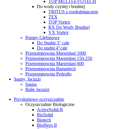
TOP MULTI-EVOTECH
Do wody czystej i brudnej
TRITUS z rozdrabniaczem
TEX
TOP Vortex
RX Do Wody Brudnej
VX Vortex
Pompy Głębinowe
Do Studni 3″ cale
Do studni 4″cale
Przepompownia Marseplast 1000
Przepompownia Marseplast 150-250
Przepompownia Marseplast 600
Przepompownia Bamartech
Przepompownia Pedrollo
Sauny, Jacuzzi
Sauna
Balie Jacuzzi
Przydomowe oczyszczalnie
Oczyszczalnie Biologiczne
ActiveSolid-R
BioSolid
Biotech
BioHero II