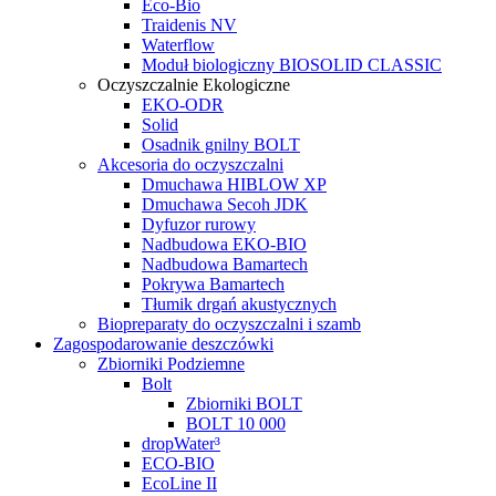
Eco-Bio
Traidenis NV
Waterflow
Moduł biologiczny BIOSOLID CLASSIC
Oczyszczalnie Ekologiczne
EKO-ODR
Solid
Osadnik gnilny BOLT
Akcesoria do oczyszczalni
Dmuchawa HIBLOW XP
Dmuchawa Secoh JDK
Dyfuzor rurowy
Nadbudowa EKO-BIO
Nadbudowa Bamartech
Pokrywa Bamartech
Tłumik drgań akustycznych
Biopreparaty do oczyszczalni i szamb
Zagospodarowanie deszczówki
Zbiorniki Podziemne
Bolt
Zbiorniki BOLT
BOLT 10 000
dropWater³
ECO-BIO
EcoLine II