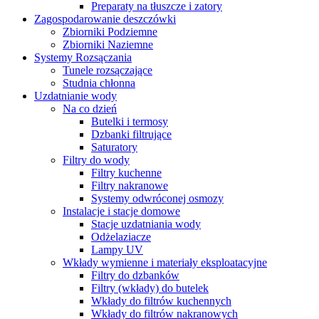
Preparaty na tłuszcze i zatory
Zagospodarowanie deszczówki
Zbiorniki Podziemne
Zbiorniki Naziemne
Systemy Rozsączania
Tunele rozsączające
Studnia chłonna
Uzdatnianie wody
Na co dzień
Butelki i termosy
Dzbanki filtrujące
Saturatory
Filtry do wody
Filtry kuchenne
Filtry nakranowe
Systemy odwróconej osmozy
Instalacje i stacje domowe
Stacje uzdatniania wody
Odżelaziacze
Lampy UV
Wkłady wymienne i materiały eksploatacyjne
Filtry do dzbanków
Filtry (wkłady) do butelek
Wkłady do filtrów kuchennych
Wkłady do filtrów nakranowych