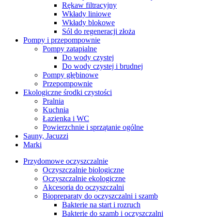
Rękaw filtracyjny
Wkłady liniowe
Wkłady blokowe
Sól do regeneracji złoża
Pompy i przepompownie
Pompy zatapialne
Do wody czystej
Do wody czystej i brudnej
Pompy głębinowe
Przepompownie
Ekologiczne środki czystości
Pralnia
Kuchnia
Łazienka i WC
Powierzchnie i sprzątanie ogólne
Sauny, Jacuzzi
Marki
Przydomowe oczyszczalnie
Oczyszczalnie biologiczne
Oczyszczalnie ekologiczne
Akcesoria do oczyszczalni
Biopreparaty do oczyszczalni i szamb
Bakterie na start i rozruch
Bakterie do szamb i oczyszczalni