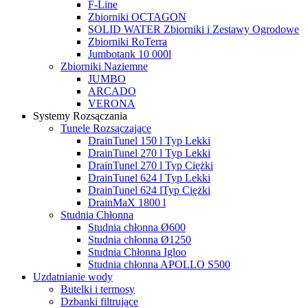
F-Line
Zbiorniki OCTAGON
SOLID WATER Zbiorniki i Zestawy Ogrodowe
Zbiorniki RoTerra
Jumbotank 10 000l
Zbiorniki Naziemne
JUMBO
ARCADO
VERONA
Systemy Rozsączania
Tunele Rozsączające
DrainTunel 150 l Typ Lekki
DrainTunel 270 l Typ Lekki
DrainTunel 270 l Typ Ciężki
DrainTunel 624 l Typ Lekki
DrainTunel 624 lTyp Ciężki
DrainMaX 1800 l
Studnia Chłonna
Studnia chłonna Ø600
Studnia chłonna Ø1250
Studnia Chłonna Igloo
Studnia chłonna APOLLO S500
Uzdatnianie wody
Butelki i termosy
Dzbanki filtrujące