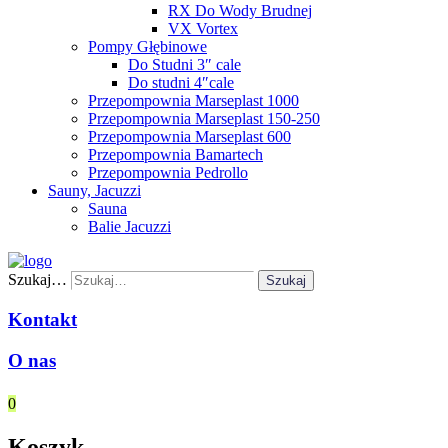
RX Do Wody Brudnej
VX Vortex
Pompy Głębinowe
Do Studni 3″ cale
Do studni 4″cale
Przepompownia Marseplast 1000
Przepompownia Marseplast 150-250
Przepompownia Marseplast 600
Przepompownia Bamartech
Przepompownia Pedrollo
Sauny, Jacuzzi
Sauna
Balie Jacuzzi
Szukaj…
Szukaj
Kontakt
O nas
0
Koszyk