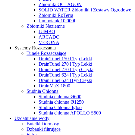
Zbiorniki OCTAGON
SOLID WATER Zbiorniki i Zestawy Ogrodowe
Zbiorniki RoTerra
Jumbotank 10 000l
Zbiorniki Naziemne
JUMBO
ARCADO
VERONA
Systemy Rozsączania
Tunele Rozsączające
DrainTunel 150 l Typ Lekki
DrainTunel 270 l Typ Lekki
DrainTunel 270 l Typ Ciężki
DrainTunel 624 l Typ Lekki
DrainTunel 624 lTyp Ciężki
DrainMaX 1800 l
Studnia Chłonna
Studnia chłonna Ø600
Studnia chłonna Ø1250
Studnia Chłonna Igloo
Studnia chłonna APOLLO S500
Uzdatnianie wody
Butelki i termosy
Dzbanki filtrujące
Filtry