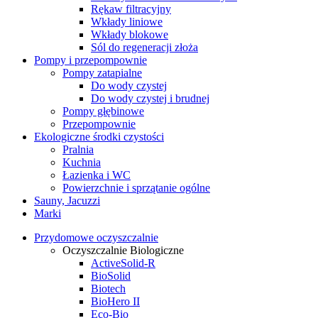
Rękaw filtracyjny
Wkłady liniowe
Wkłady blokowe
Sól do regeneracji złoża
Pompy i przepompownie
Pompy zatapialne
Do wody czystej
Do wody czystej i brudnej
Pompy głębinowe
Przepompownie
Ekologiczne środki czystości
Pralnia
Kuchnia
Łazienka i WC
Powierzchnie i sprzątanie ogólne
Sauny, Jacuzzi
Marki
Przydomowe oczyszczalnie
Oczyszczalnie Biologiczne
ActiveSolid-R
BioSolid
Biotech
BioHero II
Eco-Bio