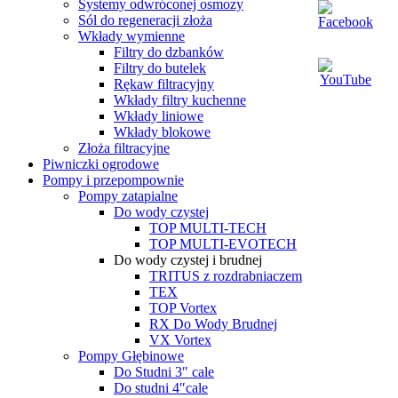
Systemy odwróconej osmozy
Sól do regeneracji złoża
Wkłady wymienne
Filtry do dzbanków
Filtry do butelek
Rękaw filtracyjny
Wkłady filtry kuchenne
Wkłady liniowe
Wkłady blokowe
Złoża filtracyjne
Piwniczki ogrodowe
Pompy i przepompownie
Pompy zatapialne
Do wody czystej
TOP MULTI-TECH
TOP MULTI-EVOTECH
Do wody czystej i brudnej
TRITUS z rozdrabniaczem
TEX
TOP Vortex
RX Do Wody Brudnej
VX Vortex
Pompy Głębinowe
Do Studni 3″ cale
Do studni 4″cale