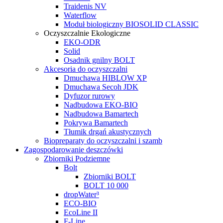
Traidenis NV
Waterflow
Moduł biologiczny BIOSOLID CLASSIC
Oczyszczalnie Ekologiczne
EKO-ODR
Solid
Osadnik gnilny BOLT
Akcesoria do oczyszczalni
Dmuchawa HIBLOW XP
Dmuchawa Secoh JDK
Dyfuzor rurowy
Nadbudowa EKO-BIO
Nadbudowa Bamartech
Pokrywa Bamartech
Tłumik drgań akustycznych
Biopreparaty do oczyszczalni i szamb
Zagospodarowanie deszczówki
Zbiorniki Podziemne
Bolt
Zbiorniki BOLT
BOLT 10 000
dropWater³
ECO-BIO
EcoLine II
F-Line