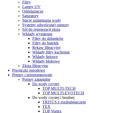
Filtry
Lampy UV
Odżelaziacze
Saturatory
Stacje uzdatniania wody
Systemy odwróconej osmozy
Sól do regeneracji złoża
Wkłady wymienne
Filtry do dzbanków
Filtry do butelek
Rękaw filtracyjny
Wkłady filtry kuchenne
Wkłady liniowe
Wkłady blokowe
Złoża filtracyjne
Piwniczki ogrodowe
Pompy i przepompownie
Pompy zatapialne
Do wody czystej
TOP MULTI-TECH
TOP MULTI-EVOTECH
Do wody czystej i brudnej
TRITUS z rozdrabniaczem
TEX
TOP Vortex