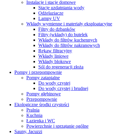
Instalacje i stacje domowe
Stacje uzdatniania wody
Odżelaziacze
Lampy UV
Wkłady wymienne i materiały eksploatacyjne
Filtry do dzbanków
Filtry (wkłady) do butelek
Wkłady do filtrów kuchennych
Wkłady do filtrów nakranowych
Rękaw filtracyjny
Wkłady liniowe
Wkłady blokowe
Sól do regeneracji złoża
Pompy i przepompownie
Pompy zatapialne
Do wody czystej
Do wody czystej i brudnej
Pompy głębinowe
Przepompownie
Ekologiczne środki czystości
Pralnia
Kuchnia
Łazienka i WC
Powierzchnie i sprzątanie ogólne
Sauny, Jacuzzi