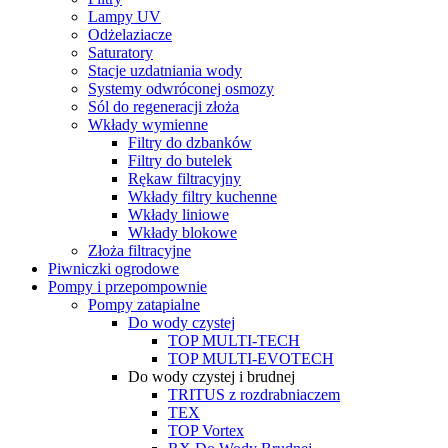
Lampy UV
Odżelaziacze
Saturatory
Stacje uzdatniania wody
Systemy odwróconej osmozy
Sól do regeneracji złoża
Wkłady wymienne
Filtry do dzbanków
Filtry do butelek
Rękaw filtracyjny
Wkłady filtry kuchenne
Wkłady liniowe
Wkłady blokowe
Złoża filtracyjne
Piwniczki ogrodowe
Pompy i przepompownie
Pompy zatapialne
Do wody czystej
TOP MULTI-TECH
TOP MULTI-EVOTECH
Do wody czystej i brudnej
TRITUS z rozdrabniaczem
TEX
TOP Vortex