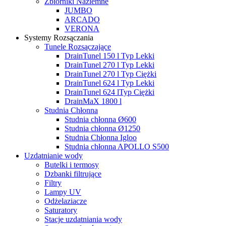
Zbiorniki Naziemne
JUMBO
ARCADO
VERONA
Systemy Rozsączania
Tunele Rozsączające
DrainTunel 150 l Typ Lekki
DrainTunel 270 l Typ Lekki
DrainTunel 270 l Typ Ciężki
DrainTunel 624 l Typ Lekki
DrainTunel 624 lTyp Ciężki
DrainMaX 1800 l
Studnia Chłonna
Studnia chłonna Ø600
Studnia chłonna Ø1250
Studnia Chłonna Igloo
Studnia chłonna APOLLO S500
Uzdatnianie wody
Butelki i termosy
Dzbanki filtrujące
Filtry
Lampy UV
Odżelaziacze
Saturatory
Stacje uzdatniania wody