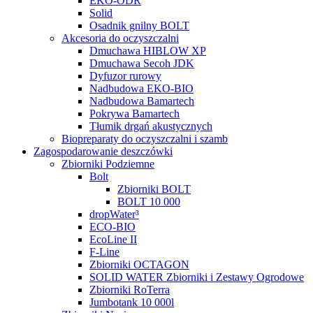
EKO-ODR
Solid
Osadnik gnilny BOLT
Akcesoria do oczyszczalni
Dmuchawa HIBLOW XP
Dmuchawa Secoh JDK
Dyfuzor rurowy
Nadbudowa EKO-BIO
Nadbudowa Bamartech
Pokrywa Bamartech
Tłumik drgań akustycznych
Biopreparaty do oczyszczalni i szamb
Zagospodarowanie deszczówki
Zbiorniki Podziemne
Bolt
Zbiorniki BOLT
BOLT 10 000
dropWater³
ECO-BIO
EcoLine II
F-Line
Zbiorniki OCTAGON
SOLID WATER Zbiorniki i Zestawy Ogrodowe
Zbiorniki RoTerra
Jumbotank 10 000l