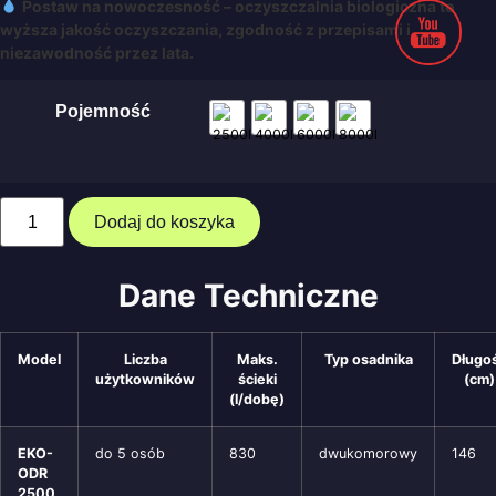
Postaw na nowoczesność – oczyszczalnia biologiczna to
wyższa jakość oczyszczania, zgodność z przepisami i
niezawodność przez lata.
Pojemność
Dodaj do koszyka
Dane Techniczne
Model
Liczba
Maks.
Typ osadnika
Długo
użytkowników
ścieki
(cm)
(l/dobę)
EKO-
do 5 osób
830
dwukomorowy
146
ODR
2500