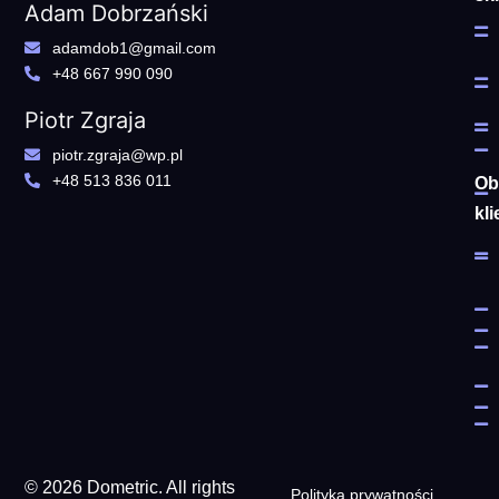
Adam Dobrzański
adamdob1@gmail.com
+48 667 990 090
Piotr Zgraja
piotr.zgraja@wp.pl
+48 513 836 011
Ob
kli
© 2026 Dometric. All rights
Polityka prywatności