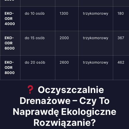
EKO-
do 10 osób
1300
trzykomorowy
180
ODR
4000
EKO-
do 15 osób
2000
trzykomorowy
367
ODR
6000
EKO-
do 20 osób
2600
trzykomorowy
462
ODR
8000
Oczyszczalnie
Drenażowe – Czy To
Naprawdę Ekologiczne
Rozwiązanie?