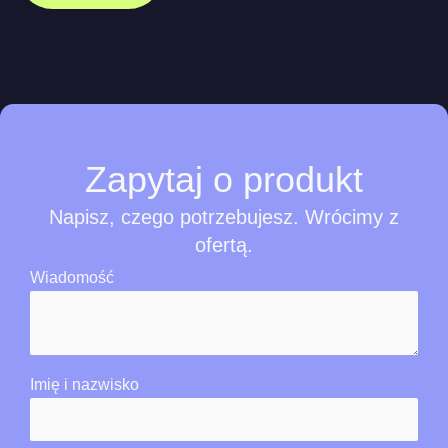
Zapytaj
o
produkt
Napisz, czego potrzebujesz. Wrócimy z
ofertą.
Wiadomość
Imię i nazwisko