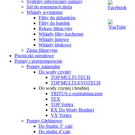
Systemy odwróconej osmozy
Sól do regeneracji złoża
Wkłady wymienne
Filtry do dzbanków
Filtry do butelek
Rękaw filtracyjny
Wkłady filtry kuchenne
Wkłady liniowe
Wkłady blokowe
Złoża filtracyjne
Piwniczki ogrodowe
Pompy i przepompownie
Pompy zatapialne
Do wody czystej
TOP MULTI-TECH
TOP MULTI-EVOTECH
Do wody czystej i brudnej
TRITUS z rozdrabniaczem
TEX
TOP Vortex
RX Do Wody Brudnej
VX Vortex
Pompy Głębinowe
Do Studni 3″ cale
Do studni 4″cale