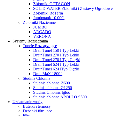
Zbiorniki OCTAGON
SOLID WATER Zbiorniki i Zestawy Ogrodowe
Zbiorniki RoTerra
Jumbotank 10 000l
Zbiorniki Naziemne
JUMBO
ARCADO
VERONA
Systemy Rozsączania
Tunele Rozsączające
DrainTunel 150 l Typ Lekki
DrainTunel 270 l Typ Lekki
DrainTunel 270 l Typ Ciężki
DrainTunel 624 l Typ Lekki
DrainTunel 624 lTyp Ciężki
DrainMaX 1800 l
Studnia Chłonna
Studnia chłonna Ø600
Studnia chłonna Ø1250
Studnia Chłonna Igloo
Studnia chłonna APOLLO S500
Uzdatnianie wody
Butelki i termosy
Dzbanki filtrujące
Filtry