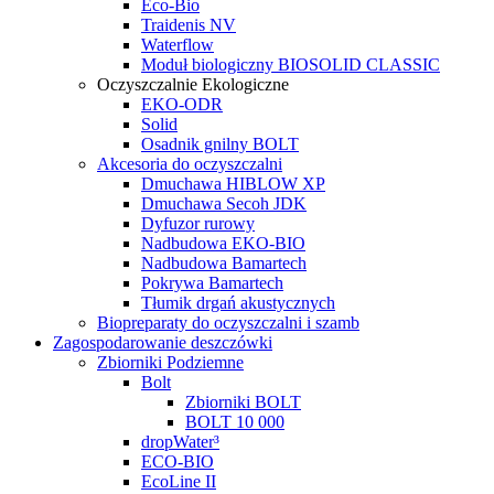
Eco-Bio
Traidenis NV
Waterflow
Moduł biologiczny BIOSOLID CLASSIC
Oczyszczalnie Ekologiczne
EKO-ODR
Solid
Osadnik gnilny BOLT
Akcesoria do oczyszczalni
Dmuchawa HIBLOW XP
Dmuchawa Secoh JDK
Dyfuzor rurowy
Nadbudowa EKO-BIO
Nadbudowa Bamartech
Pokrywa Bamartech
Tłumik drgań akustycznych
Biopreparaty do oczyszczalni i szamb
Zagospodarowanie deszczówki
Zbiorniki Podziemne
Bolt
Zbiorniki BOLT
BOLT 10 000
dropWater³
ECO-BIO
EcoLine II