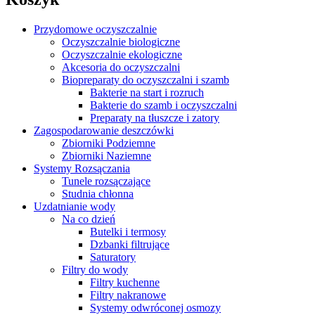
Przydomowe oczyszczalnie
Oczyszczalnie biologiczne
Oczyszczalnie ekologiczne
Akcesoria do oczyszczalni
Biopreparaty do oczyszczalni i szamb
Bakterie na start i rozruch
Bakterie do szamb i oczyszczalni
Preparaty na tłuszcze i zatory
Zagospodarowanie deszczówki
Zbiorniki Podziemne
Zbiorniki Naziemne
Systemy Rozsączania
Tunele rozsączające
Studnia chłonna
Uzdatnianie wody
Na co dzień
Butelki i termosy
Dzbanki filtrujące
Saturatory
Filtry do wody
Filtry kuchenne
Filtry nakranowe
Systemy odwróconej osmozy