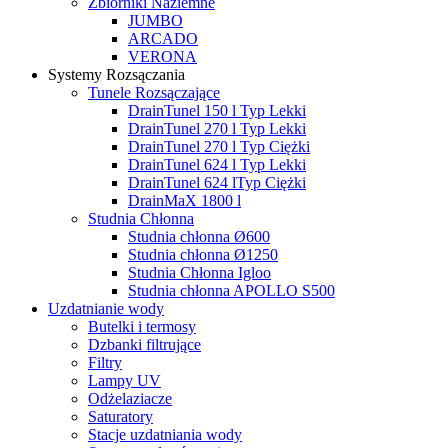
Zbiorniki Naziemne
JUMBO
ARCADO
VERONA
Systemy Rozsączania
Tunele Rozsączające
DrainTunel 150 l Typ Lekki
DrainTunel 270 l Typ Lekki
DrainTunel 270 l Typ Ciężki
DrainTunel 624 l Typ Lekki
DrainTunel 624 lTyp Ciężki
DrainMaX 1800 l
Studnia Chłonna
Studnia chłonna Ø600
Studnia chłonna Ø1250
Studnia Chłonna Igloo
Studnia chłonna APOLLO S500
Uzdatnianie wody
Butelki i termosy
Dzbanki filtrujące
Filtry
Lampy UV
Odżelaziacze
Saturatory
Stacje uzdatniania wody