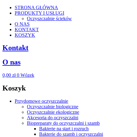
STRONA GŁÓWNA
PRODUKTY I USŁUGI
Oczyszczalnie ścieków
O NAS
KONTAKT
KOSZYK
Kontakt
O nas
0,00
zł
0
Wózek
Koszyk
Przydomowe oczyszczalnie
Oczyszczalnie biologiczne
Oczyszczalnie ekologiczne
Akcesoria do oczyszczalni
Biopreparaty do oczyszczalni i szamb
Bakterie na start i rozruch
Bakterie do szamb i oczyszczalni