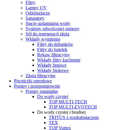
Filtry
Lampy UV
Odżelaziacze
Saturatory
Stacje uzdatniania wody
Systemy odwróconej osmozy
Sól do regeneracji złoża
Wkłady wymienne
Filtry do dzbanków
Filtry do butelek
Rękaw filtracyjny
Wkłady filtry kuchenne
Wkłady liniowe
Wkłady blokowe
Złoża filtracyjne
Piwniczki ogrodowe
Pompy i przepompownie
Pompy zatapialne
Do wody czystej
TOP MULTI-TECH
TOP MULTI-EVOTECH
Do wody czystej i brudnej
TRITUS z rozdrabniaczem
TEX
TOP Vortex