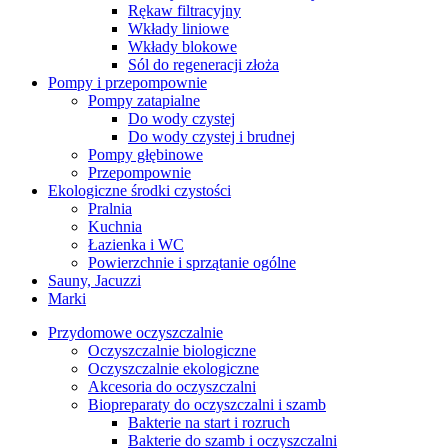
Rękaw filtracyjny
Wkłady liniowe
Wkłady blokowe
Sól do regeneracji złoża
Pompy i przepompownie
Pompy zatapialne
Do wody czystej
Do wody czystej i brudnej
Pompy głębinowe
Przepompownie
Ekologiczne środki czystości
Pralnia
Kuchnia
Łazienka i WC
Powierzchnie i sprzątanie ogólne
Sauny, Jacuzzi
Marki
Przydomowe oczyszczalnie
Oczyszczalnie biologiczne
Oczyszczalnie ekologiczne
Akcesoria do oczyszczalni
Biopreparaty do oczyszczalni i szamb
Bakterie na start i rozruch
Bakterie do szamb i oczyszczalni