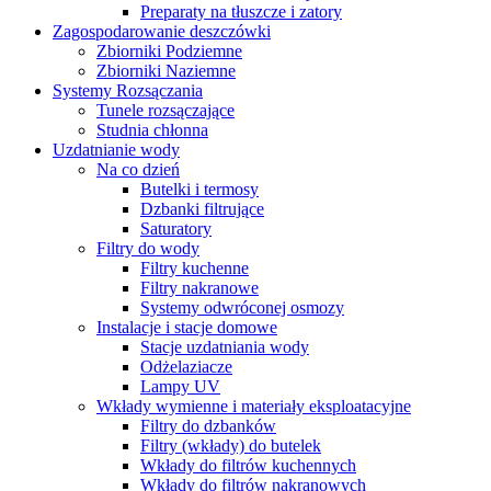
Preparaty na tłuszcze i zatory
Zagospodarowanie deszczówki
Zbiorniki Podziemne
Zbiorniki Naziemne
Systemy Rozsączania
Tunele rozsączające
Studnia chłonna
Uzdatnianie wody
Na co dzień
Butelki i termosy
Dzbanki filtrujące
Saturatory
Filtry do wody
Filtry kuchenne
Filtry nakranowe
Systemy odwróconej osmozy
Instalacje i stacje domowe
Stacje uzdatniania wody
Odżelaziacze
Lampy UV
Wkłady wymienne i materiały eksploatacyjne
Filtry do dzbanków
Filtry (wkłady) do butelek
Wkłady do filtrów kuchennych
Wkłady do filtrów nakranowych