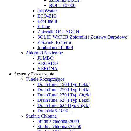
Zbiorniki BOLT
BOLT 10 000
dropWater³
ECO-BIO
EcoLine II
F-Line
Zbiorniki OCTAGON
SOLID WATER Zbiorniki i Zestawy Ogrodowe
Zbiorniki RoTerra
Jumbotank 10 000l
Zbiorniki Naziemne
JUMBO
ARCADO
VERONA
Systemy Rozsączania
Tunele Rozsączające
DrainTunel 150 l Typ Lekki
DrainTunel 270 l Typ Lekki
DrainTunel 270 l Typ Ciężki
DrainTunel 624 l Typ Lekki
DrainTunel 624 lTyp Ciężki
DrainMaX 1800 l
Studnia Chłonna
Studnia chłonna Ø600
Studnia chłonna Ø1250