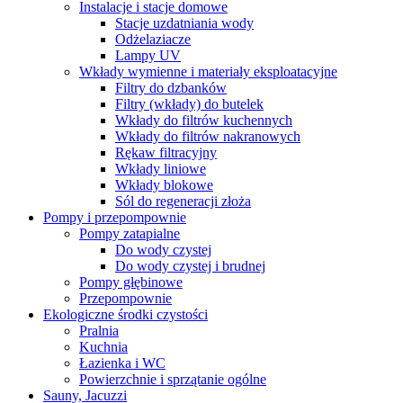
Instalacje i stacje domowe
Stacje uzdatniania wody
Odżelaziacze
Lampy UV
Wkłady wymienne i materiały eksploatacyjne
Filtry do dzbanków
Filtry (wkłady) do butelek
Wkłady do filtrów kuchennych
Wkłady do filtrów nakranowych
Rękaw filtracyjny
Wkłady liniowe
Wkłady blokowe
Sól do regeneracji złoża
Pompy i przepompownie
Pompy zatapialne
Do wody czystej
Do wody czystej i brudnej
Pompy głębinowe
Przepompownie
Ekologiczne środki czystości
Pralnia
Kuchnia
Łazienka i WC
Powierzchnie i sprzątanie ogólne
Sauny, Jacuzzi