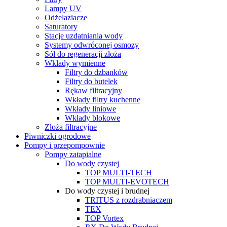
Lampy UV
Odżelaziacze
Saturatory
Stacje uzdatniania wody
Systemy odwróconej osmozy
Sól do regeneracji złoża
Wkłady wymienne
Filtry do dzbanków
Filtry do butelek
Rękaw filtracyjny
Wkłady filtry kuchenne
Wkłady liniowe
Wkłady blokowe
Złoża filtracyjne
Piwniczki ogrodowe
Pompy i przepompownie
Pompy zatapialne
Do wody czystej
TOP MULTI-TECH
TOP MULTI-EVOTECH
Do wody czystej i brudnej
TRITUS z rozdrabniaczem
TEX
TOP Vortex