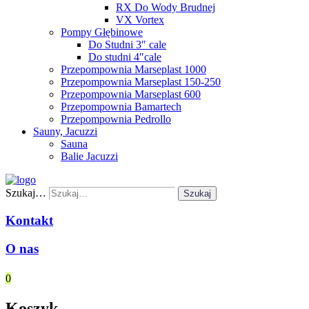
RX Do Wody Brudnej
VX Vortex
Pompy Głębinowe
Do Studni 3″ cale
Do studni 4″cale
Przepompownia Marseplast 1000
Przepompownia Marseplast 150-250
Przepompownia Marseplast 600
Przepompownia Bamartech
Przepompownia Pedrollo
Sauny, Jacuzzi
Sauna
Balie Jacuzzi
Szukaj…
Szukaj
Kontakt
O nas
0
Koszyk