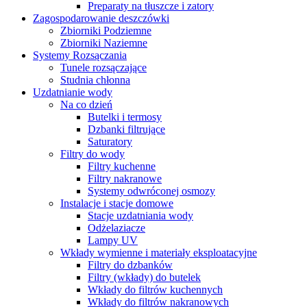
Preparaty na tłuszcze i zatory
Zagospodarowanie deszczówki
Zbiorniki Podziemne
Zbiorniki Naziemne
Systemy Rozsączania
Tunele rozsączające
Studnia chłonna
Uzdatnianie wody
Na co dzień
Butelki i termosy
Dzbanki filtrujące
Saturatory
Filtry do wody
Filtry kuchenne
Filtry nakranowe
Systemy odwróconej osmozy
Instalacje i stacje domowe
Stacje uzdatniania wody
Odżelaziacze
Lampy UV
Wkłady wymienne i materiały eksploatacyjne
Filtry do dzbanków
Filtry (wkłady) do butelek
Wkłady do filtrów kuchennych
Wkłady do filtrów nakranowych