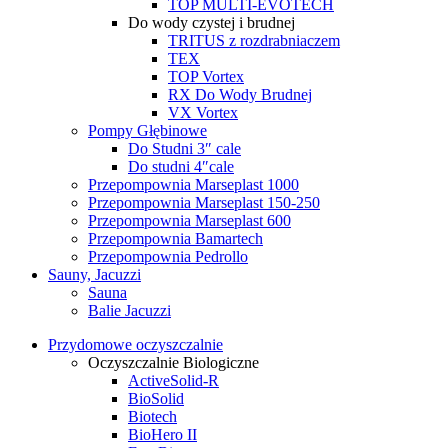
TOP MULTI-EVOTECH
Do wody czystej i brudnej
TRITUS z rozdrabniaczem
TEX
TOP Vortex
RX Do Wody Brudnej
VX Vortex
Pompy Głębinowe
Do Studni 3″ cale
Do studni 4″cale
Przepompownia Marseplast 1000
Przepompownia Marseplast 150-250
Przepompownia Marseplast 600
Przepompownia Bamartech
Przepompownia Pedrollo
Sauny, Jacuzzi
Sauna
Balie Jacuzzi
Przydomowe oczyszczalnie
Oczyszczalnie Biologiczne
ActiveSolid-R
BioSolid
Biotech
BioHero II