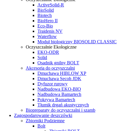
ActiveSolid-R
BioSolid
Biotech
BioHero II
Eco-Bio
Traidenis NV
Waterflow
Moduł biologiczny BIOSOLID CLASSIC
Oczyszczalnie Ekologiczne
EKO-ODR
Solid
Osadnik gnilny BOLT
Akcesoria do oczyszczalni
Dmuchawa HIBLOW XP
Dmuchawa Secoh JDK
Dyfuzor rurowy
Nadbudowa EKO-BIO
Nadbudowa Bamartech
Pokrywa Bamartech
Tłumik drgań akustycznych
Biopreparaty do oczyszczalni i szamb
Zagospodarowanie deszczówki
Zbiorniki Podziemne
Bolt