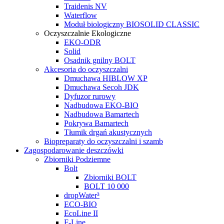
Traidenis NV
Waterflow
Moduł biologiczny BIOSOLID CLASSIC
Oczyszczalnie Ekologiczne
EKO-ODR
Solid
Osadnik gnilny BOLT
Akcesoria do oczyszczalni
Dmuchawa HIBLOW XP
Dmuchawa Secoh JDK
Dyfuzor rurowy
Nadbudowa EKO-BIO
Nadbudowa Bamartech
Pokrywa Bamartech
Tłumik drgań akustycznych
Biopreparaty do oczyszczalni i szamb
Zagospodarowanie deszczówki
Zbiorniki Podziemne
Bolt
Zbiorniki BOLT
BOLT 10 000
dropWater³
ECO-BIO
EcoLine II
F-Line