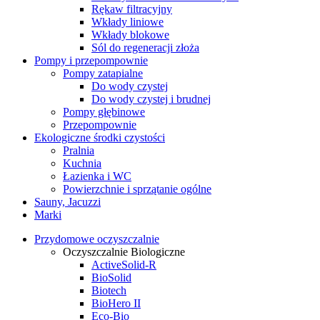
Rękaw filtracyjny
Wkłady liniowe
Wkłady blokowe
Sól do regeneracji złoża
Pompy i przepompownie
Pompy zatapialne
Do wody czystej
Do wody czystej i brudnej
Pompy głębinowe
Przepompownie
Ekologiczne środki czystości
Pralnia
Kuchnia
Łazienka i WC
Powierzchnie i sprzątanie ogólne
Sauny, Jacuzzi
Marki
Przydomowe oczyszczalnie
Oczyszczalnie Biologiczne
ActiveSolid-R
BioSolid
Biotech
BioHero II
Eco-Bio