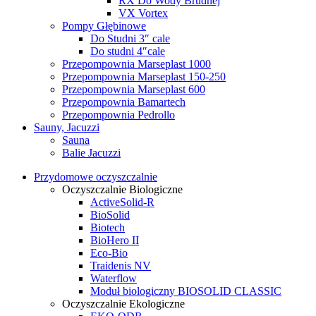
RX Do Wody Brudnej
VX Vortex
Pompy Głębinowe
Do Studni 3″ cale
Do studni 4″cale
Przepompownia Marseplast 1000
Przepompownia Marseplast 150-250
Przepompownia Marseplast 600
Przepompownia Bamartech
Przepompownia Pedrollo
Sauny, Jacuzzi
Sauna
Balie Jacuzzi
Przydomowe oczyszczalnie
Oczyszczalnie Biologiczne
ActiveSolid-R
BioSolid
Biotech
BioHero II
Eco-Bio
Traidenis NV
Waterflow
Moduł biologiczny BIOSOLID CLASSIC
Oczyszczalnie Ekologiczne