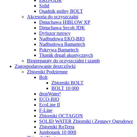
EKO-ODR
Solid
Osadnik gnilny BOLT
Akcesoria do oczyszczalni
Dmuchawa HIBLOW XP
Dmuchawa Secoh JDK
Dyfuzor rurowy
Nadbudowa EKO-BIO
Nadbudowa Bamartech
Pokrywa Bamartech
Tłumik drgań akustycznych
Biopreparaty do oczyszczalni i szamb
Zagospodarowanie deszczówki
Zbiorniki Podziemne
Bolt
Zbiorniki BOLT
BOLT 10 000
dropWater³
ECO-BIO
EcoLine II
F-Line
Zbiorniki OCTAGON
SOLID WATER Zbiorniki i Zestawy Ogrodowe
Zbiorniki RoTerra
Jumbotank 10 000l