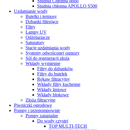
Studnia Chłonna Igloo
Studnia chłonna APOLLO S500
Uzdatnianie wody
Butelki i termosy
Dzbanki filtrujące
Filtry
Lampy UV
Odżelaziacze
Saturatory
Stacje uzdatniania wody
Systemy odwróconej osmozy
Sól do regeneracji złoża
Wkłady wymienne
Filtry do dzbanków
Filtry do butelek
Rękaw filtracyjny
Wkłady filtry kuchenne
Wkłady liniowe
Wkłady blokowe
Złoża filtracyjne
Piwniczki ogrodowe
Pompy i przepompownie
Pompy zatapialne
Do wody czystej
TOP MULTI-TECH