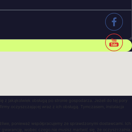
ę z jakąkolwiek obsługą po stronie gospodarza. Jeżeli do tej pory
firmy oczyszczającej wraz z ich obsługą. Tymczasem, instalacja
ożliwe, ponieważ współpracujemy ze sprawdzonymi dostawcami. Ich
my gwarancję, wobec czego nie musisz martwić się, że oczyszczalnia