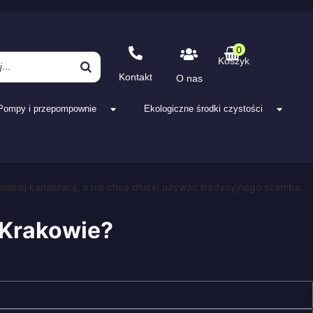
0
Koszyk
Kontakt
O nas
Pompy i przepompownie
Ekologiczne środki czystości
jskiej kanalizacji, a nie chcą dłużej używać tradycyjnego szamba.
 Krakowie?