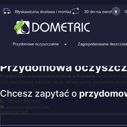
Błyskawiczna dostawa i montaż
30 dni na zwrot
S
Przydomowe oczyszczalnie
Zagospodarowanie deszczówk
Przydomowa
oczyszcz
Przydomowe oczyszczalnie ścieków w Krakowie
i w okolicach wy
Jeśli więc również zaliczasz się do takiego grona, zachęcamy do sk
Chcesz zapytać o
przydomow
+48 667 990 090
adamdob1@gmail.com
Napisz do nas!