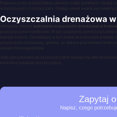
Przepływ przez oczyszczalnię zachodzi dzięki grawitacji i nie jes
oczyszczonych z oczyszczalni. Dlatego nawet awaria sieci elektryc
Oczyszczalnia
drenażowa
w
Oferujemy również
wykonanie oczyszczalni drenażowej w Krakow
podczyszczanie beztlenowe. W tym urządzeniu zanieczyszczenia cię
tworząc kożuch. Zachodzące w tym etapie oczyszczania procesy usu
oczyszczalni drenażowej, sprawia, że ułożone pod drenami ścieki prz
udziale mikroorganizmów.
Jeśli zdecydowałeś się na oczyszczalnię biologiczną albo drenażową
konkretną instalację oczyszczającą.
Zapytaj
o
Napisz, czego potrzebuj