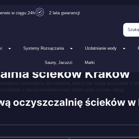
erwis w ciągu 24h
2 lata gwarancji
i
Systemy Rozsączania
Uzdatnianie wody
Sauny, Jacuzzi
Marki
alnia
ścieków
Kraków
konujemy i montujemy dla klientów, którzy nie mogą skorzystać z mie
orzystania z naszej kompleksowej i atrakcyjnej cenowo usługi.
ą oczyszczalnię ścieków w