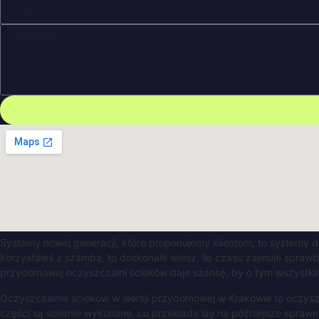
Systemy nowej generacji, które proponujemy klientom, to systemy dz
korzystałeś z szamba, to doskonale wiesz, ile czasu zajmuje spraw
przydomowej oczyszczalni ścieków daje szansę, by o tym wszystk
Oczyszczalnie ścieków w wersji przydomowej w Krakowie to oczysz
części są solidnie wykonane, co przekłada się na późniejsze spraw