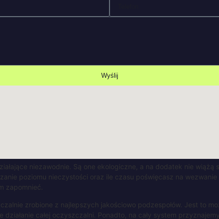
Wyślij
iałające niezawodnie. Są one ekologiczne, a na dodatek nie wiążą si
dzanie poziomu nieczystości oraz ile czasu poświęcasz na wezwanie 
im zapomnieć.
czalnie zrobione z najlepszych jakościowo podzespołów. Jest to m
ne działanie całej oczyszczalni. Ponadto, na cały system przyznaje