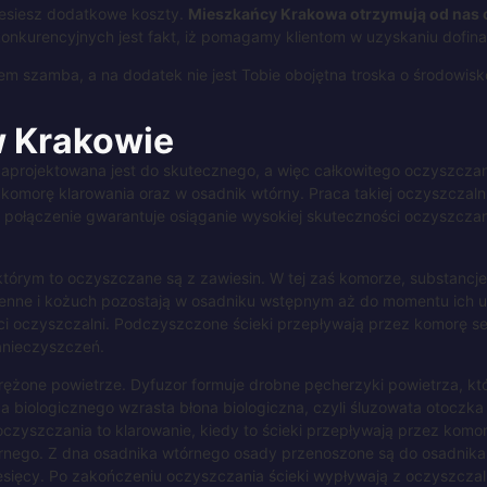
niesiesz dodatkowe koszty.
Mieszkańcy Krakowa otrzymują od nas 
konkurencyjnych jest fakt, iż pomagamy klientom w uzyskaniu dofin
 szamba, a na dodatek nie jest Tobie obojętna troska o środowisko 
w
Krakowie
aprojektowana jest do skutecznego, a więc całkowitego oczyszczan
komorę klarowania oraz w osadnik wtórny. Praca takiej oczyszczalni
 połączenie gwarantuje osiąganie wysokiej skuteczności oczyszcz
rym to oczyszczane są z zawiesin. W tej zaś komorze, substancje 
nne i kożuch pozostają w osadniku wstępnym aż do momentu ich usu
ści oczyszczalni. Podczyszczone ścieki przepływają przez komorę s
anieczyszczeń.
ężone powietrze. Dyfuzor formuje drobne pęcherzyki powietrza, któ
a biologicznego wzrasta błona biologiczna, czyli śluzowata otoczka 
zyszczania to klarowanie, kiedy to ścieki przepływają przez komor
tórnego. Z dna osadnika wtórnego osady przenoszone są do osadnik
ięcy. Po zakończeniu oczyszczania ścieki wypływają z oczyszczalni