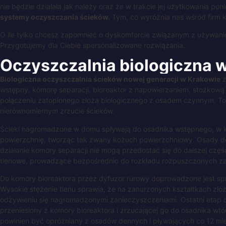
nie będzie działała jak należy oraz że w trakcie jej użytkowania po
systemy oczyszczania ścieków.
Tym, co wyróżnia nas wśród firm 
O ile tylko chcesz zapomnieć o dyskomforcie związanym z używaniem
Przygotujemy dla Ciebie spersonalizowane rozwiązania.
Oczyszczalnia
biologiczna
Biologiczna oczyszczalnia ścieków nowej generacji w Krakowie
z
wstępny, komorę separacji, bioreaktor z napowierzaniem, stożkową 
połączeniu zatopionego złoża biologicznego z osadem czynnym. To
nierównomiernym zrzucie ścieków.
Ścieki nagromadzone w domu spływają do osadnika wstępnego, w któ
powierzchnię, tworząc tak zwany kożuch powierzchniowy. Osady de
działanie komory separacji nie mogą przedostać się do dalszej czę
tlenowe, prowadzące bezpośrednio do rozkładu rozpuszczonych z
Do komory bioreaktora przez dyfuzor rurowy doprowadzone jest spr
Wysokie stężenie tlenu sprawia, że na zanurzonych kształtkach złoż
odżywieniu się nagromadzonymi zanieczyszczeniami. Ostatni etap oc
przeniesiony z komory bioreaktora i zrzucającej go do osadnika w
powinien być opróżniany z osadów dennych i pływających co 12 mies