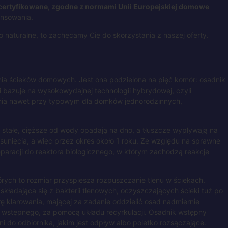
certyfikowane, zgodne z normami Unii Europejskiej domowe
ansowania.
naturalne, to zachęcamy Cię do skorzystania z naszej oferty.
ia ścieków domowych. Jest ona podzielona na pięć komór: osadnik
 bazuje na wysokowydajnej technologii hybrydowej, czyli
ania nawet przy typowym dla domków jednorodzinnych,
stałe, cięższe od wody opadają na dno, a tłuszcze wypływają na
nięcia, a więc przez okres około 1 roku. Ze względu na sprawne
eparacji do reaktora biologicznego, w którym zachodzą reakcje
rych to rozmiar przyspiesza rozpuszczanie tlenu w ściekach.
składająca się z bakterii tlenowych, oczyszczających ścieki tuż po
ę klarowania, mającej za zadanie oddzielić osad nadmiernie
a wstępnego, za pomocą układu recyrkulacji. Osadnik wstępny
 do odbiornika, jakim jest odpływ albo poletko rozsączające.