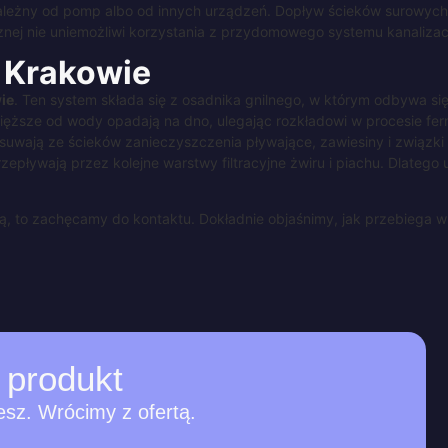
t zależny od pomp albo od innych urządzeń. Dopływ ścieków surowyc
znej nie uniemożliwi korzystania z przydomowego systemu kanalizac
Krakowie
ie
. Ten system składa się z osadnika gnilnego, w którym odbywa si
ższe od wody opadają na dno, ulegając rozkładowi w procesie ferme
wają ze ścieków zanieczyszczenia pływające, zawiesiny i związki o
epływają przez kolejne warstwy filtracyjne żwiru i piachu. Dlatego 
, to zachęcamy do kontaktu. Dokładnie objaśnimy, jak przebiega wsp
produkt
esz. Wrócimy z ofertą.