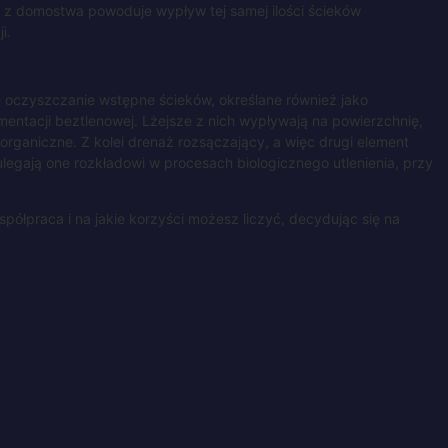
h z domostwa powoduje wypływ tej samej ilości ścieków
ji.
ę oczyszczanie wstępne ścieków, określane również jako
ntacji beztlenowej. Lżejsze z nich wypływają na powierzchnię,
rganiczne. Z kolei drenaż rozsączający, a więc drugi element
ulegają one rozkładowi w procesach biologicznego utlenienia, przy
ółpraca i na jakie korzyści możesz liczyć, decydując się na