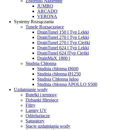
Zbiorniki Naziemne
JUMBO
ARCADO
VERONA
Systemy Rozsączania
Tunele Rozsączające
DrainTunel 150 l Typ Lekki
DrainTunel 270 l Typ Lekki
DrainTunel 270 l Typ Ciężki
DrainTunel 624 l Typ Lekki
DrainTunel 624 lTyp Ciężki
DrainMaX 1800 l
Studnia Chłonna
Studnia chłonna Ø600
Studnia chłonna Ø1250
Studnia Chłonna Igloo
Studnia chłonna APOLLO S500
Uzdatnianie wody
Butelki i termosy
Dzbanki filtrujące
Filtry
Lampy UV
Odżelaziacze
Saturatory
Stacje uzdatniania wody