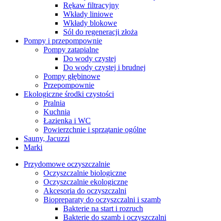
Rękaw filtracyjny
Wkłady liniowe
Wkłady blokowe
Sól do regeneracji złoża
Pompy i przepompownie
Pompy zatapialne
Do wody czystej
Do wody czystej i brudnej
Pompy głębinowe
Przepompownie
Ekologiczne środki czystości
Pralnia
Kuchnia
Łazienka i WC
Powierzchnie i sprzątanie ogólne
Sauny, Jacuzzi
Marki
Przydomowe oczyszczalnie
Oczyszczalnie biologiczne
Oczyszczalnie ekologiczne
Akcesoria do oczyszczalni
Biopreparaty do oczyszczalni i szamb
Bakterie na start i rozruch
Bakterie do szamb i oczyszczalni