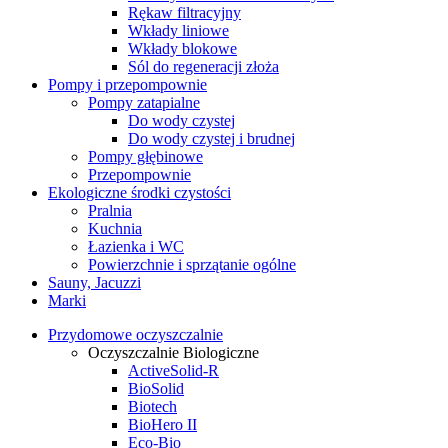
Rękaw filtracyjny
Wkłady liniowe
Wkłady blokowe
Sól do regeneracji złoża
Pompy i przepompownie
Pompy zatapialne
Do wody czystej
Do wody czystej i brudnej
Pompy głębinowe
Przepompownie
Ekologiczne środki czystości
Pralnia
Kuchnia
Łazienka i WC
Powierzchnie i sprzątanie ogólne
Sauny, Jacuzzi
Marki
Przydomowe oczyszczalnie
Oczyszczalnie Biologiczne
ActiveSolid-R
BioSolid
Biotech
BioHero II
Eco-Bio