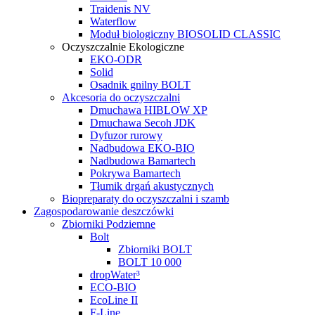
Traidenis NV
Waterflow
Moduł biologiczny BIOSOLID CLASSIC
Oczyszczalnie Ekologiczne
EKO-ODR
Solid
Osadnik gnilny BOLT
Akcesoria do oczyszczalni
Dmuchawa HIBLOW XP
Dmuchawa Secoh JDK
Dyfuzor rurowy
Nadbudowa EKO-BIO
Nadbudowa Bamartech
Pokrywa Bamartech
Tłumik drgań akustycznych
Biopreparaty do oczyszczalni i szamb
Zagospodarowanie deszczówki
Zbiorniki Podziemne
Bolt
Zbiorniki BOLT
BOLT 10 000
dropWater³
ECO-BIO
EcoLine II
F-Line