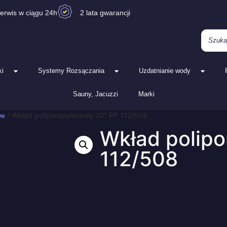
erwis w ciągu 24h
2 lata gwarancji
i
Systemy Rozsączania
Uzdatnianie wody
Sauny, Jacuzzi
Marki
/ Wkład poliporopylenowy 20″ PP 112/508
we
Wkład polip
112/508