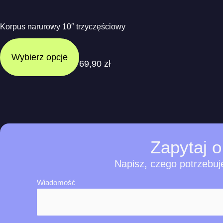
Korpus narurowy 10″ trzyczęściowy
Wybierz opcje
69,90
zł
Zapytaj
o
Napisz, czego potrzebuj
Wiadomość