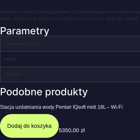
Wymienny wkład polipropylenowy do standardowych korpusów Aqua
wody. Zatrzymuje zanieczyszczenia mechaniczne, takie jak: piasek 
Parametry
Temperatura wody
Wkład
Wymiary
Podobne produkty
Stacja uzdatniania wody Pentair IQsoft midi 18L – Wi-Fi
Dodaj do koszyka
5350,00
zł