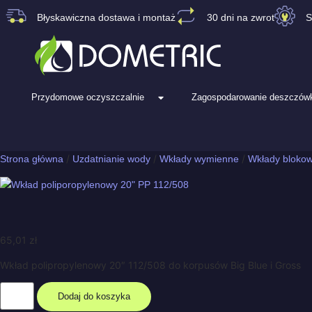
Błyskawiczna dostawa i montaż
30 dni na zwrot
S
Przydomowe oczyszczalnie
Zagospodarowanie deszczówk
/
/
/
Strona główna
Uzdatnianie wody
Wkłady wymienne
Wkłady bloko
65,01
zł
Wkład polipropylenowy 20″ 112/508 do korpusów Big Blue i Gross
Dodaj do koszyka