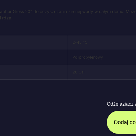
phor Gross 20″ do oczyszczania zimnej wody w całym domu. Może 
i rdza.
2-45 °C
Polipropylenowy
20 Cali
Odżelaziacz 
Dodaj do