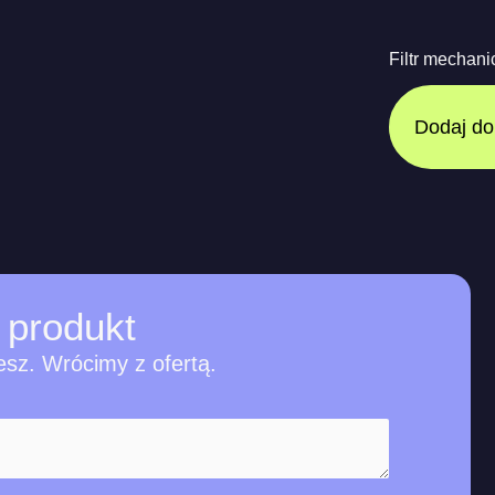
Filtr mecha
Dodaj do
produkt
esz. Wrócimy z ofertą.