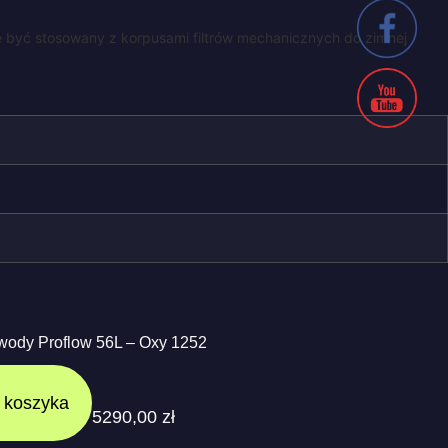
być stosowany z korpusami filtrów mechanicznych do zimnej
wody Proflow 56L – Oxy 1252
 koszyka
5290,00
zł